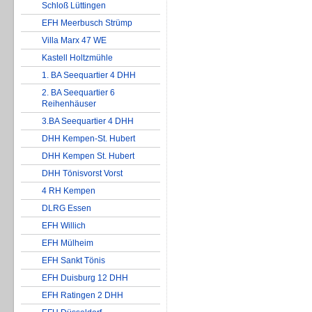
Schloß Lüttingen
EFH Meerbusch Strümp
Villa Marx 47 WE
Kastell Holtzmühle
1. BA Seequartier 4 DHH
2. BA Seequartier 6
Reihenhäuser
3.BA Seequartier 4 DHH
DHH Kempen-St. Hubert
DHH Kempen St. Hubert
DHH Tönisvorst Vorst
4 RH Kempen
DLRG Essen
EFH Willich
EFH Mülheim
EFH Sankt Tönis
EFH Duisburg 12 DHH
EFH Ratingen 2 DHH